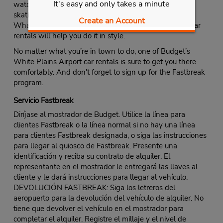
It's easy and only takes a minute
watching fireworks, playing miniature golf, indoor ice
skating, swimming in the pool or boating on the lake.
Create an Account
Whatever you have planned, one of Budget’s airport car
rentals will help you do it in style.
No matter what you’re in town to do, one of Budget’s
White Plains Airport car rentals is sure to get you there
comfortably. And don't forget to sign up for the Fastbreak
program.
Servicio Fastbreak
Diríjase al mostrador de Budget. Utilice la línea para
clientes Fastbreak o la línea normal si no hay una línea
para clientes Fastbreak designada, o siga las instrucciones
para llegar al quiosco de Fastbreak. Presente una
identificación y reciba su contrato de alquiler. El
representante en el mostrador le entregará las llaves al
cliente y le dará instrucciones para llegar al vehículo.
DEVOLUCIÓN FASTBREAK: Siga los letreros del
aeropuerto para la devolución del vehículo de alquiler. No
tiene que devolver el vehículo en el mostrador para
completar el alquiler. Registre el millaje y el nivel de