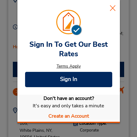
9146825129
116 Westchester Ave,
Location Type:
White Plains,
NY,
Corporate
10601,
United States
Horario de servicio:
Sun 8:00 AM - 2:00 PM; Mon - Fri 8:00 AM - 6:00 PM;
Sat 8:00 AM - 4:00 PM
Sign In To Get Our Best
Holiday Hours
Rates
Terms Apply
Hacer una reservación
Sign In
Westchester County Airport (NY)
2
Don't have an account?
7.73 millas de distancia
It's easy and only takes a minute
Dirección:
Teléfono:
Create an Account
240 Airport Rd - Ste
9146810663
105,
Location Type:
Corporate
White Plains,
NY,