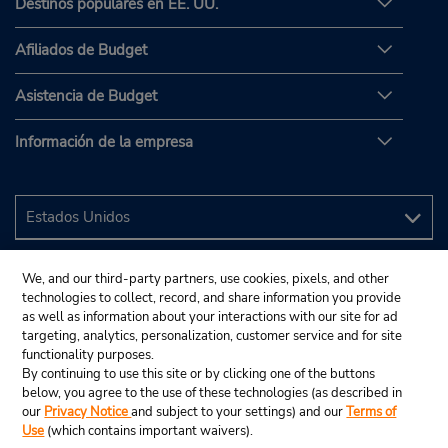
Destinos populares en EE. UU.
Afiliados de Budget
Asistencia de Budget
Información de la empresa
We, and our third-party partners, use cookies, pixels, and other
technologies to collect, record, and share information you provide
as well as information about your interactions with our site for ad
targeting, analytics, personalization, customer service and for site
functionality purposes.
By continuing to use this site or by clicking one of the buttons
below, you agree to the use of these technologies (as described in
our
Privacy Notice
and subject to your settings) and our
Terms of
Use
(which contains important waivers).