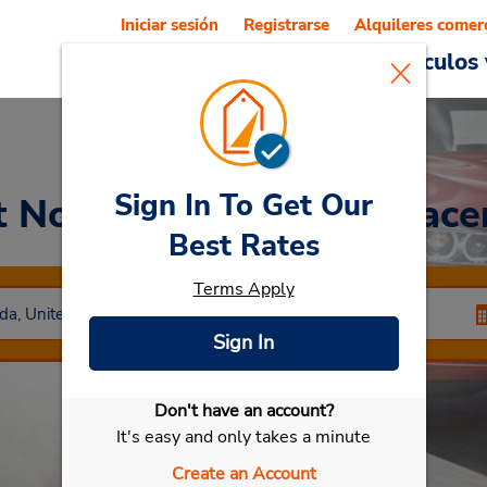
Iniciar sesión
Registrarse
Alquileres comer
Reservations
Ofertas
Vehículos 
Sign In To Get Our
t North Las Vegas (adyacen
Best Rates
Terms Apply
Sign In
Don't have an account?
Seleccionar mi vehículo
It's easy and only takes a minute
Create an Account