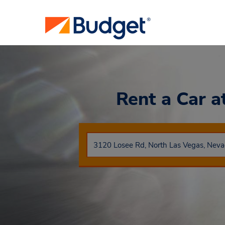
Rent a Car
a