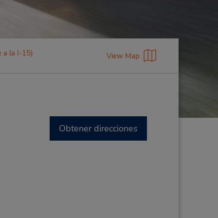
a la I-15)
View Map
Obtener direcciones