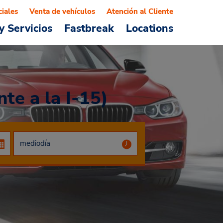
ciales
Venta de vehículos
Atención al Cliente
y Servicios
Fastbreak
Locations
te a la I-15)