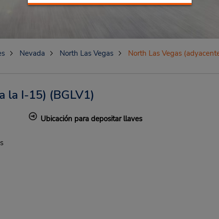
es
Nevada
North Las Vegas
North Las Vegas (adyacente 
 la I-15)
(BGLV1)
Ubicación para depositar llaves
s