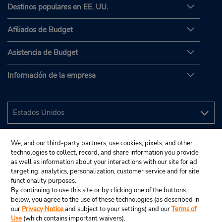
Destinos populares en EE. UU.
Afiliados de Budget
Asistencia de Budget
Información de la empresa
We, and our third-party partners, use cookies, pixels, and other
technologies to collect, record, and share information you provide
as well as information about your interactions with our site for ad
targeting, analytics, personalization, customer service and for site
functionality purposes.
By continuing to use this site or by clicking one of the buttons
below, you agree to the use of these technologies (as described in
our
Privacy Notice
and subject to your settings) and our
Terms of
Use
(which contains important waivers).