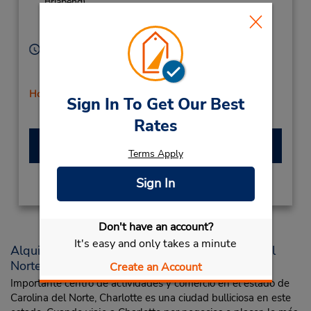
Briabend),
Charlotte,
NC,
28209,
United States
Horario de servicio:
Sun 11:00 AM - 2:00 PM; Mon - Fri 8:00 AM - 6:00
PM; Sat 8:00 AM - 11:00 AM
Holiday Hours
Sign In To Get Our Best
Rates
Hacer una reservación
Terms Apply
Sign In
View More Locations
Don't have an account?
It's easy and only takes a minute
Alquiler de vehículos en Charlotte, Carolina del
Norte
Create an Account
Importante centro de actividades y comercio en el estado de
Carolina del Norte, Charlotte es una ciudad bulliciosa en este