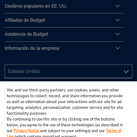
Destinos populares en EE. UU.
Afiliados de Budget
Asistencia de Budget
Información de la empresa
We, and our third-party partners, use cookies, pixels, and other
technologies to collect, record, and share information you provide
as well as information about your interactions with our site for ad
targeting, analytics, personalization, customer service and for site
functionality purposes.
By continuing to use this site or by clicking one of the buttons
below, you agree to the use of these technologies (as described in
our
Privacy Notice
and subject to your settings) and our
Terms of
Use
(which contains important waivers).