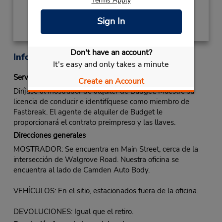
Terms Apply
Sign In
Don't have an account?
Información sobre la oficina
It's easy and only takes a minute
Servicio Fastbreak
Create an Account
Diríjase al mostrador de alquiler de Budget. Muestre su
licencia de conducir e identifíquese como miembro de
Fastbreak. El agente de alquiler de Budget le
proporcionará el contrato preimpreso y las llaves.
Direcciones generales
MOSTRADOR: Se encuentra en Main Street, cerca de la
intersección de Walgrove Road. Nuestra oficina se
encuentra al lado de Camden Auto Body.
VEHÍCULOS: En el sitio, estacionados fuera de la oficina.
DEVOLUCIONES: Igual que el retiro.