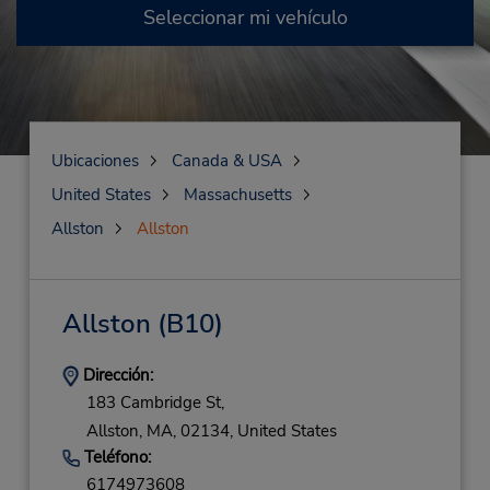
Seleccionar mi vehículo
Ubicaciones
Canada & USA
United States
Massachusetts
Allston
Allston
Allston
(B10)
Dirección:
183 Cambridge St,
Allston,
MA,
02134,
United States
Teléfono:
6174973608