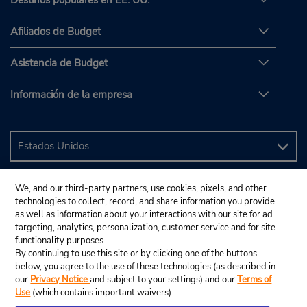
Destinos populares en EE. UU.
Afiliados de Budget
Asistencia de Budget
Información de la empresa
We, and our third-party partners, use cookies, pixels, and other
technologies to collect, record, and share information you provide
as well as information about your interactions with our site for ad
targeting, analytics, personalization, customer service and for site
functionality purposes.
By continuing to use this site or by clicking one of the buttons
below, you agree to the use of these technologies (as described in
our
Privacy Notice
and subject to your settings) and our
Terms of
Use
(which contains important waivers).