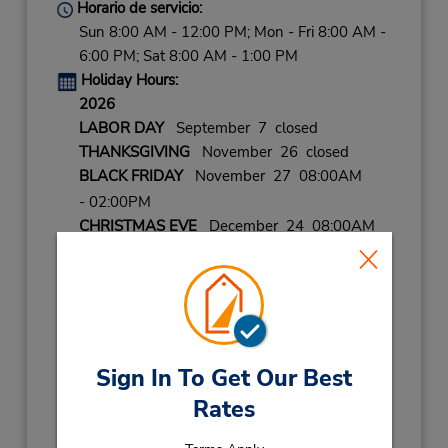
Horario de servicio:
Sun 8:00 AM - 12:00 PM; Mon - Fri 8:00 AM -
6:00 PM; Sat 8:00 AM - 1:00 PM
Holiday Hours:
2026
LABOR DAY
September 7 closed
THANKSGIVING
November 26 closed
BLACK FRIDAY
November 27 08:00AM
- 02:00PM
CHRISTMAS EVE
December 24 08:00AM
- 02:00PM
CHRISTMAS
December 25 closed
NEW YEARS EVE
December 31 08:00AM
- 02:00PM
2027
Sign In To Get Our Best
NEW YEARS DAY
January 1 closed
Rates
Ubicación para depositar llaves