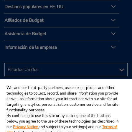
Destinos populares en EE. UU.
Afiliados de Budget
Asistencia de Budget
Información de la empresa
We, and our third-party partners, use cookies, pixels, and other
technologies to collect, record, and share information you provide
as well as information about your interactions with our site for ad
targeting, analytics, personalization, customer service and for site
functionality purposes.
By continuing to use this site or by clicking one of the buttons
below, you agree to the use of these technologies (as described in
our
Privacy Notice
and subject to your settings) and our
Terms of