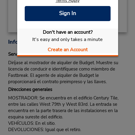
Terms Apply
Obtener direcciones
Sign In
Don't have an account?
It's easy and only takes a minute
Información sobre la oficina
Create an Account
Servicio Fastbreak
Diríjase al mostrador de alquiler de Budget. Muestre su
licencia de conducir e identifíquese como miembro de
Fastbreak. El agente de alquiler de Budget le
proporcionará el contrato preimpreso y las llaves.
Direcciones generales
MOSTRADOR: Se encuentra en el edificio Century Tile,
entre las calles West 79th y West 83rd. La entrada se
encuentra en la parte trasera de las instalaciones en la
esquina sureste del edificio.
VEHÍCULOS: En el sitio.
DEVOLUCIONES: Igual que el retiro.