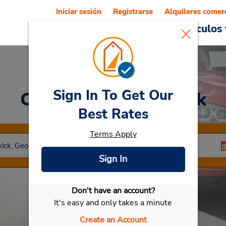
Iniciar sesión
Registrarse
Alquileres comer
Reservations
Ofertas
Vehículos 
Sign In To Get Our
Car Rental
Brunswick
Best Rates
Terms Apply
Sign In
Don't have an account?
Seleccionar mi vehículo
It's easy and only takes a minute
Create an Account