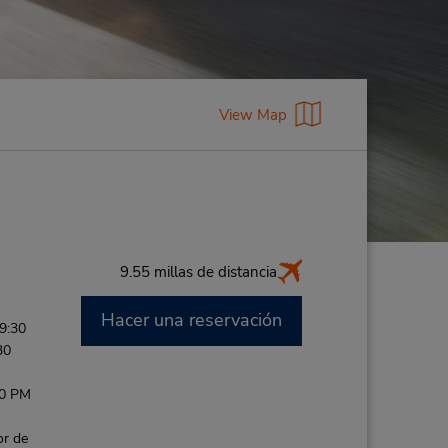
View Map
9.55 millas de distancia
Hacer una reservación
9:30
30
-
00 PM
or de