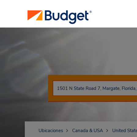
Ubicaciones
Canada & USA
United Stat