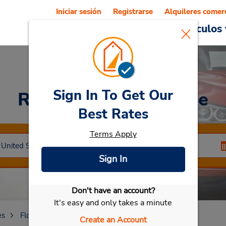
Iniciar sesión
Registrarse
Alquileres comer
Reservations
Ofertas
Vehículos 
Sign In To Get Our
Rent a Car
at Margate
Best Rates
Terms Apply
Sign In
Don't have an account?
Seleccionar mi vehículo
It's easy and only takes a minute
es
Florida
Margate
Margate
Create an Account