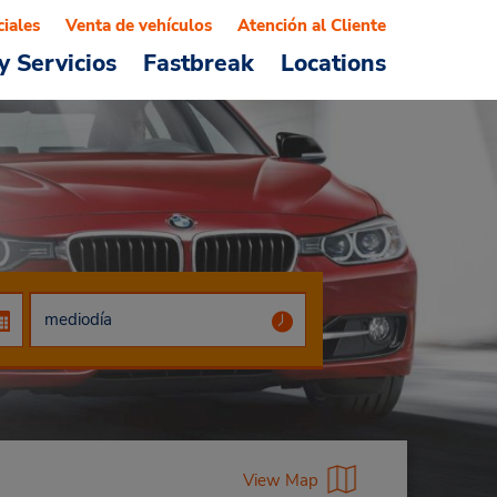
ciales
Venta de vehículos
Atención al Cliente
y Servicios
Fastbreak
Locations
View Map