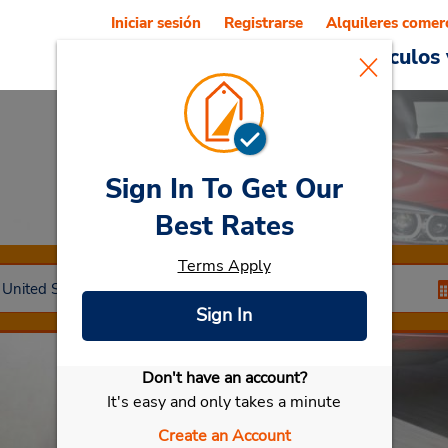
Iniciar sesión
Registrarse
Alquileres comer
Reservations
Ofertas
Vehículos 
Sign In To Get Our
Car Rental
Margate
Best Rates
Terms Apply
Sign In
Don't have an account?
Seleccionar mi vehículo
It's easy and only takes a minute
Create an Account