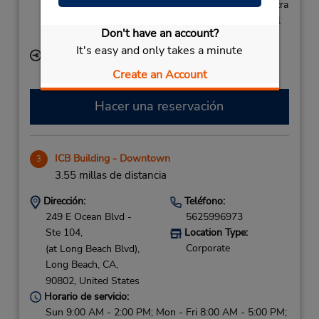
Si llega en avión, el mostrador de alquiler se encuentra
dentro de la terminal con una caminata corta hasta el
Don't have an account?
estacionamiento.
It's easy and only takes a minute
Ubicación para depositar llaves
Create an Account
Hacer una reservación
ICB Building - Downtown
3
3.55 millas de distancia
Dirección:
Teléfono:
249 E Ocean Blvd -
5625996973
Ste 104,
Location Type:
Corporate
(at Long Beach Blvd),
Long Beach,
CA,
90802,
United States
Horario de servicio:
Sun 9:00 AM - 2:00 PM; Mon - Fri 8:00 AM - 5:00 PM;