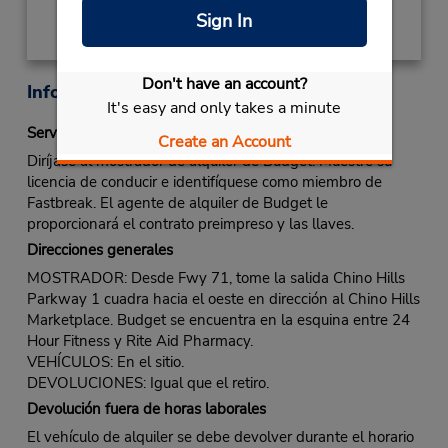
Sign In
Don't have an account?
Información sobre la oficina
It's easy and only takes a minute
Servicio Fastbreak
Create an Account
Diríjase al mostrador de alquiler de Budget. Muestre su
licencia de conducir e identifíquese como miembro de
Fastbreak. El agente de alquiler de Budget le
proporcionará el contrato preimpreso y las llaves.
Direcciones generales
MOSTRADOR: Desde Fwy 71, tome la salida Chino Hills
Parkway 1 cuadra hacia el oeste en dirección al Chino Hills
Marketplace. Budget se encuentra en la esquina entre 24
Hour Fitness y Rite Aid Pharmacy.
VEHÍCULOS: En el sitio.
DEVOLUCIONES: Igual que el retiro.
Devolución fuera de horas laborales
El vehículo de alquiler se debe devolver durante el horario