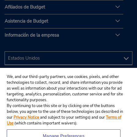
Afiliados de Budget
Asistencia de Budget
Información de la empresa
We, and our third-party partners, use cookies, pixels, and other
technologies to collect, record, and share information you provide
as well as information about your interactions with our site for ad
targeting, analytics, personalization, customer service and for site
functionality purposes.
By continuing to use this site or by clicking one of the buttons
below, you agree to the use of these technologies (as described in
our
Privacy Notice
and subject to your settings) and our
Terms of
Use
(which contains important waivers).
Manage Preferences