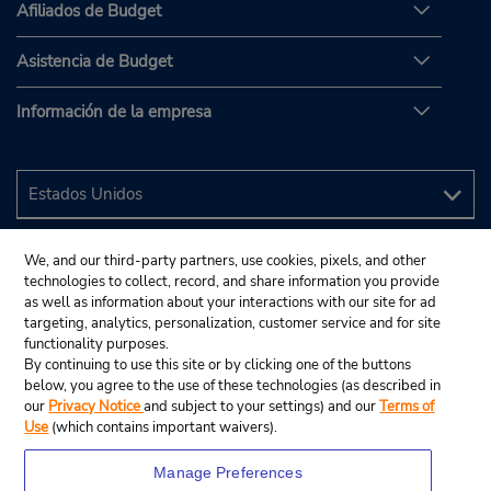
Afiliados de Budget
Asistencia de Budget
Información de la empresa
We, and our third-party partners, use cookies, pixels, and other
technologies to collect, record, and share information you provide
as well as information about your interactions with our site for ad
targeting, analytics, personalization, customer service and for site
functionality purposes.
By continuing to use this site or by clicking one of the buttons
below, you agree to the use of these technologies (as described in
our
Privacy Notice
and subject to your settings) and our
Terms of
Use
(which contains important waivers).
Manage Preferences