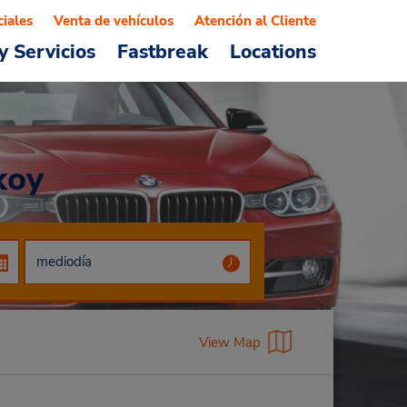
ciales
Venta de vehículos
Atención al Cliente
y Servicios
Fastbreak
Locations
koy
View Map