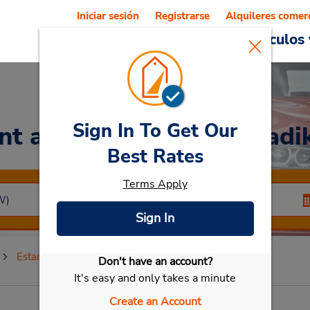
Iniciar sesión
Registrarse
Alquileres comer
Reservations
Ofertas
Vehículos 
Sign In To Get Our
nt a Car
at Estambul Kadi
Best Rates
Terms Apply
Sign In
Estambul Kadikoy
Don't have an account?
Seleccionar mi vehículo
It's easy and only takes a minute
Create an Account