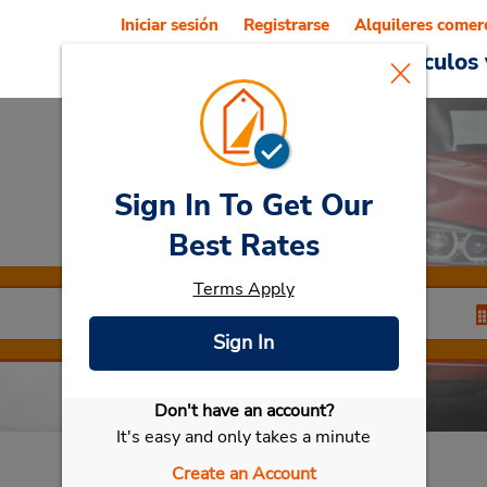
Iniciar sesión
Registrarse
Alquileres comer
Reservations
Ofertas
Vehículos 
Sign In To Get Our
Car Rental
Istanbul
Best Rates
Terms Apply
Sign In
Don't have an account?
Seleccionar mi vehículo
It's easy and only takes a minute
Create an Account