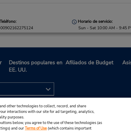
Teléfono:
Horario de servicio:
00902162275124
Sun - Sat 10:00 AM - 9:45 
r
Destinos populares en
Afiliados de Budget
Asi
EE. UU.
Teléfono:
Horario de servicio:
00905498231961
Sun - Sat 8:15 AM - 7:45 P
and other technologies to collect, record, and share
ur interactions with our site for ad targeting, analytics,
ality purposes.
Teléfono:
Horario de servicio:
e buttons below, you agree to the use of these technologies (as
ttings) and our
Terms of Use
(which contains important
00905498231946
Sun - Sat 9:00 AM - 8:45 P