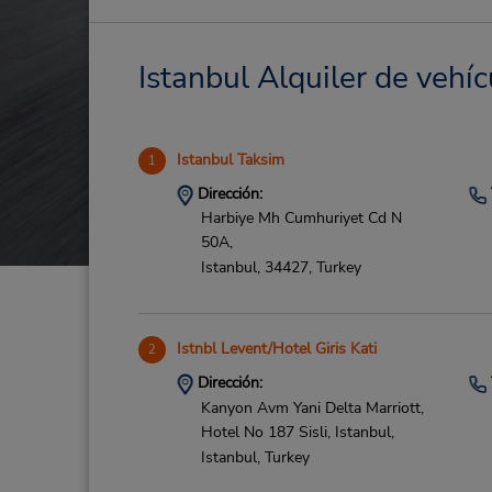
Istanbul Alquiler de vehíc
Istanbul Taksim
1
Dirección:
Harbiye Mh Cumhuriyet Cd N
50A,
Istanbul,
34427,
Turkey
Istnbl Levent/Hotel Giris Kati
2
Dirección:
Kanyon Avm Yani Delta Marriott,
Hotel No 187 Sisli, Istanbul,
Istanbul,
Turkey