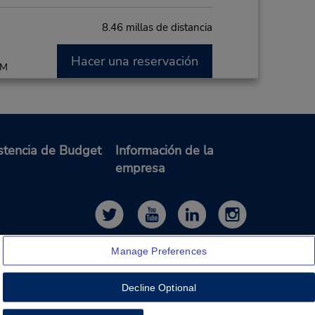
8.46 millas de distancia
Hacer una reservación
PM
12.64 millas de distancia
stencia de Budget
Información de la
empresa
Hacer una reservación
M
Manage Preferences
22.81 millas de distancia
Decline Optional
Hacer una reservación
M