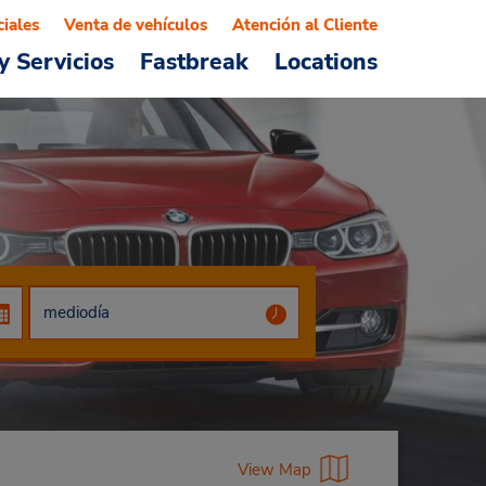
ciales
Venta de vehículos
Atención al Cliente
y Servicios
Fastbreak
Locations
View Map