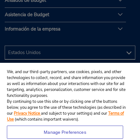
Afiliados de Budget
Asistencia de Budget
Información de la empresa
We, and our third-party partners, use cookies, pixels, and other
technologies to collect, record, and share information you provide
as well as information about your interactions with our site for ad
targeting, analytics, personalization, customer service and for site
functionality purposes.
By continuing to use this site or by clicking one of the buttons
below, you agree to the use of these technologies (as described in
our
Privacy Notice
and subject to your settings) and our
Terms of
Use
(which contains important waivers).
Manage Preferences