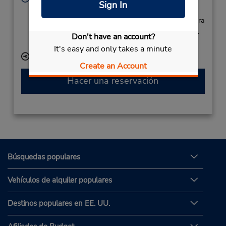
Sign In
Sun - Sat 8:00 AM - 12:00 AM
Si llega en avión, el mostrador de alquiler se encuentra
dentro de la terminal con una caminata corta hasta el
Don't have an account?
estacionamiento.
It's easy and only takes a minute
Ubicación para depositar llaves
Create an Account
Hacer una reservación
Búsquedas populares
Vehículos de alquiler populares
Destinos populares en EE. UU.