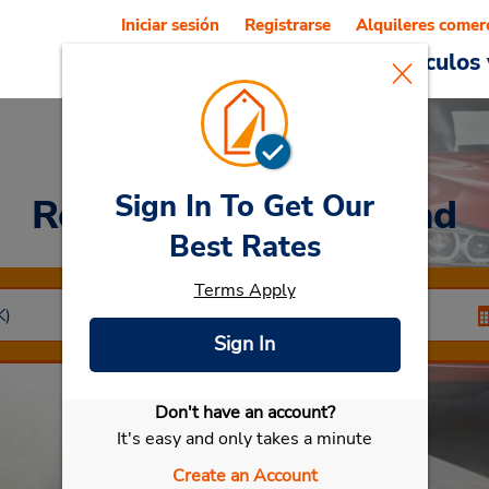
Iniciar sesión
Registrarse
Alquileres comer
Reservations
Ofertas
Vehículos 
Sign In To Get Our
Rent a Car
at Helmond
Best Rates
Terms Apply
Sign In
Don't have an account?
Seleccionar mi vehículo
It's easy and only takes a minute
Create an Account