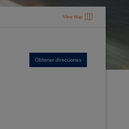
View Map
Obtener direcciones