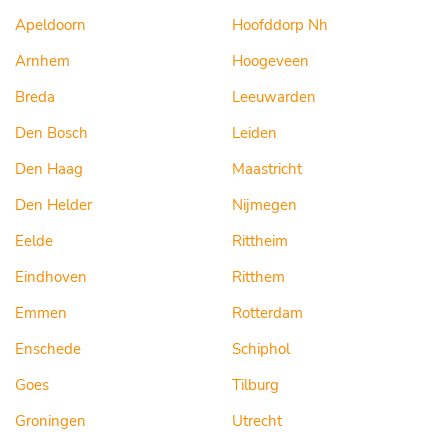
Apeldoorn
Hoofddorp Nh
Arnhem
Hoogeveen
Breda
Leeuwarden
Den Bosch
Leiden
Den Haag
Maastricht
Den Helder
Nijmegen
Eelde
Rittheim
Eindhoven
Ritthem
Emmen
Rotterdam
Enschede
Schiphol
Goes
Tilburg
Groningen
Utrecht