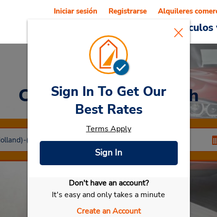
Iniciar sesión
Registrarse
Alquileres comer
Reservations
Ofertas
Vehículos 
Sign In To Get Our
Car Rental
Den Bosch
Best Rates
Terms Apply
Sign In
Don't have an account?
Seleccionar mi vehículo
It's easy and only takes a minute
Create an Account