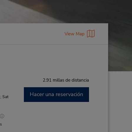
View Map
2.91 millas de distancia
Hacer una reservación
; Sat
es