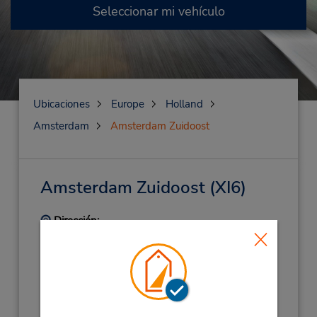
Seleccionar mi vehículo
Ubicaciones
Europe
Holland
Amsterdam
Amsterdam Zuidoost
Amsterdam Zuidoost
(XI6)
Dirección:
Hoogoorddreef 90,
Amsterdam,
1101 BG,
Netherlands (Holland)
Teléfono:
+31(0)204090900
Horario de servicio: