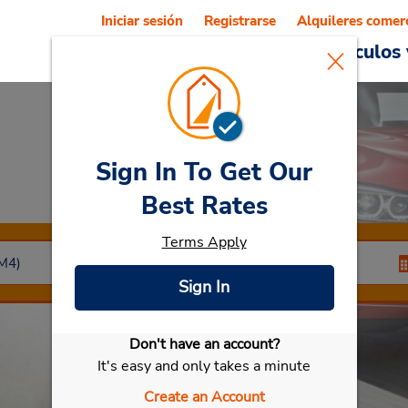
Iniciar sesión
Registrarse
Alquileres comer
Reservations
Ofertas
Vehículos 
Sign In To Get Our
Car Rental
Aomori
Best Rates
Terms Apply
Sign In
Don't have an account?
Seleccionar mi vehículo
It's easy and only takes a minute
Create an Account