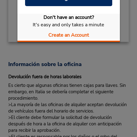
Ubicación para depositar llaves
Free pickup service available
Don't have an account?
Obtener direcciones
It's easy and only takes a minute
Create an Account
Información sobre la oficina
Devolución fuera de horas laborales
Es cierto que algunas oficinas tienen cajas para llaves. Sin
embargo, en Italia se debería completar el siguiente
procedimiento.
>La mayoría de las oficinas de alquiler aceptan devolución
de vehículos fuera del horario de servicios.
>El cliente debe formular la solicitud de devolución
después de hora a la oficina de alquiler con anticipación
para recibir la aprobación.
>El cliente es responsable por los daños o el robo del