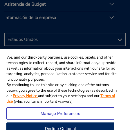
Asistencia de Budget
Información de la empresa
We, and our third-party partners, use cookies, pixels, and other
technologies to collect, record, and share information you provide
as well as information about your interactions with our site for ad
targeting, analytics, personalization, customer service and for site
functionality purposes.
By continuing to use this site or by clicking one of the buttons
below, you agree to the use of these technologies (as described in
our
Privacy Notice
and subject to your settings) and our
Terms of
Use
(which contains important waivers).
Manage Preferences
Decline Optional