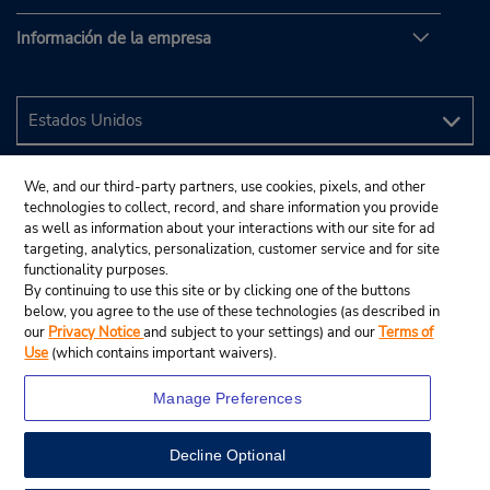
Información de la empresa
We, and our third-party partners, use cookies, pixels, and other
technologies to collect, record, and share information you provide
as well as information about your interactions with our site for ad
targeting, analytics, personalization, customer service and for site
functionality purposes.
By continuing to use this site or by clicking one of the buttons
below, you agree to the use of these technologies (as described in
our
Privacy Notice
and subject to your settings) and our
Terms of
Use
(which contains important waivers).
Manage Preferences
Decline Optional
© 2024 Budget Rent A Car System, Inc.