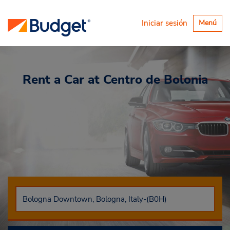
Alternar
Iniciar sesión
Menú
navegaci
Rent a Car
at Centro de Bolonia