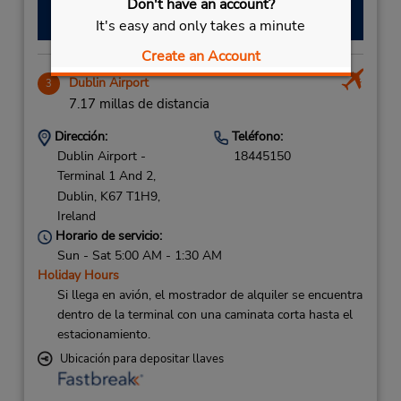
Don't have an account?
Hacer una reservación
It's easy and only takes a minute
Create an Account
Dublin Airport
3
7.17 millas de distancia
Dirección:
Teléfono:
Dublin Airport -
18445150
Terminal 1 And 2,
Dublin,
K67 T1H9,
Ireland
Horario de servicio:
Sun - Sat 5:00 AM - 1:30 AM
Holiday Hours
Si llega en avión, el mostrador de alquiler se encuentra
dentro de la terminal con una caminata corta hasta el
estacionamiento.
Ubicación para depositar llaves