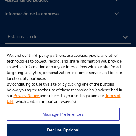
Asistencia de Budget
Información de la empresa
We, and our third-party partners, use cookies, pixels, and other
technologies to collect, record, and share information you provide
as well as information about your interactions with our site for ad
targeting, analytics, personalization, customer service and for site
functionality purposes.
By continuing to use this site or by clicking one of the buttons
below, you agree to the use of these technologies (as described in
our
Privacy Notice
and subject to your settings) and our
Terms of
Use
(which contains important waivers).
Manage Preferences
Decline Optional