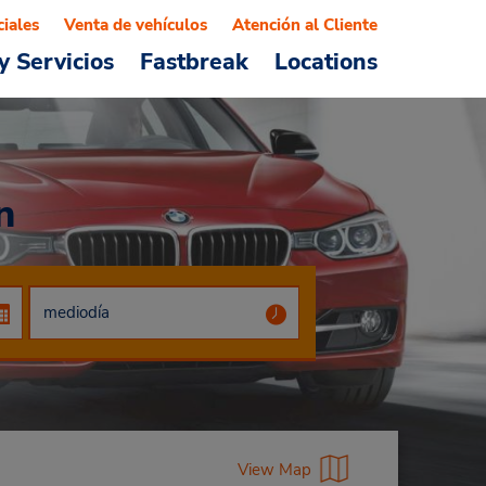
ciales
Venta de vehículos
Atención al Cliente
y Servicios
Fastbreak
Locations
n
View Map