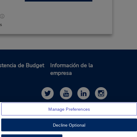
es
9.46 millas de distancia
Hacer una reservación
M and
stencia de Budget
Información de la
 AM -
empresa
9.56 millas de distancia
Manage Preferences
Hacer una reservación
d
Decline Optional
 8:30
 -