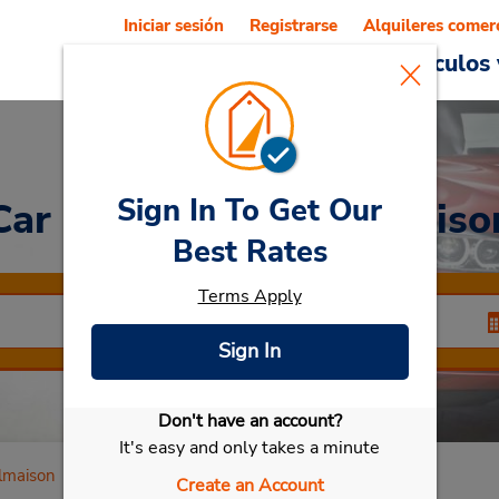
Iniciar sesión
Registrarse
Alquileres comer
Reservations
Ofertas
Vehículos 
Sign In To Get Our
Car Rental
Rueil Malmaiso
Best Rates
Terms Apply
Sign In
Don't have an account?
Seleccionar mi vehículo
It's easy and only takes a minute
lmaison
Create an Account