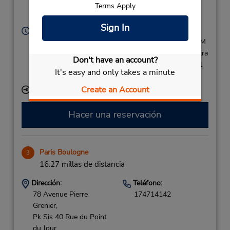
Terms Apply
P2,
Paris,
94390,
France
Sign In
Horario de servicio:
Sun - Fri 7:00 AM - 11:00 PM; Sat 7:00 AM - 9:00 PM
Si llega en avión, el mostrador de alquiler se encuentra
Don't have an account?
dentro de la terminal con una caminata corta hasta el
It's easy and only takes a minute
estacionamiento.
Create an Account
Ubicación para depositar llaves
Hacer una reservación
Paris Boulogne
3
16.27 millas de distancia
Dirección:
Teléfono:
78 Avenue Pierre
174714142
Grenier,
Pk Sis 40 Rue du Point
du Jour,