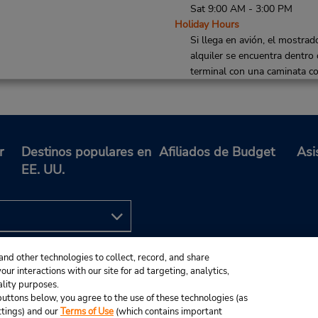
Sat 9:00 AM - 3:00 PM
Holiday Hours
Si llega en avión, el mostrad
alquiler se encuentra dentro 
terminal con una caminata co
hasta el estacionamiento.
Ubicación para depositar llav
r
Destinos populares en
Afiliados de Budget
Asi
EE. UU.
Teléfono:
Horario de servicio:
582683230
Sun 8:00 AM - 11:00 PM; M
Fri 7:00 AM - 11:00 PM; Sat
AM - 11:00 PM
Holiday Hours
Si llega en avión, el mostrad
and other technologies to collect, record, and share
ur interactions with our site for ad targeting, analytics,
alquiler se encuentra dentro 
ality purposes.
terminal con una caminata co
e buttons below, you agree to the use of these technologies (as
hasta el estacionamiento.
ttings) and our
Terms of Use
(which contains important