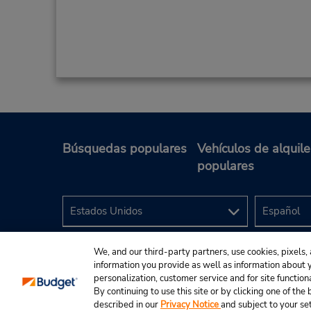
Búsquedas populares
Vehículos de alquile
Basel-Mulhouse Airport
3
populares
Dirección:
Basel Muehlhausen Airport,
Basel,
4030,
Switzerland
We, and our third-party partners, use cookies, pixels, 
information you provide as well as information about yo
personalization, customer service and for site function
By continuing to use this site or by clicking one of th
described in our
Privacy Notice
and subject to your se
© 2024 Budget Rent A Car System, Inc.