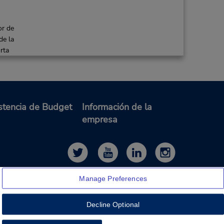
or de
de la
rta
es
stencia de Budget
Información de la
41.02 millas de distancia
empresa
Hacer una reservación
on -
 8:00
Manage Preferences
or de
de la
rta
Decline Optional