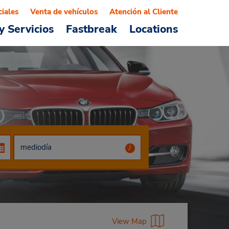
ciales
Venta de vehículos
Atención al Cliente
y Servicios
Fastbreak
Locations
View Map