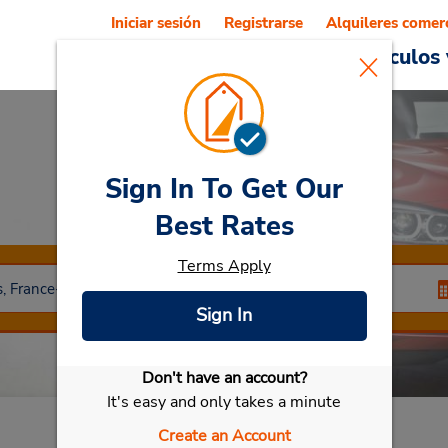
Iniciar sesión
Registrarse
Alquileres comer
Reservations
Ofertas
Vehículos 
Sign In To Get Our
Car Rental
Colmar
Best Rates
Terms Apply
Sign In
Don't have an account?
Seleccionar mi vehículo
It's easy and only takes a minute
Create an Account