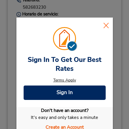
582683230
Horario de servicio:
Sun 8:00 AM - 11:00 PM; Mon - Fri 7:00 AM -
11:00 PM; Sat 8:00 AM - 11:00 PM
Holiday Hours:
2026
CHRISTMAS DAY
December 25 closed
CHRISTMAS EVE
December 24 08:00AM
Sign In To Get Our Best
- 04:00PM
Rates
2027
Terms Apply
NEW YEARS DAY
January 1 closed
NEW YEARS DAY
January 2 08:00AM
Sign In
- 08:00PM
NEW YEARS EVE
December 31 08:00AM
Don't have an account?
- 04:00PM
It's easy and only takes a minute
Ubicación para depositar llaves
Si llega en avión, el mostrador de alquiler se
Create an Account