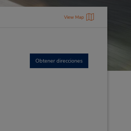
View Map
Obtener direcciones