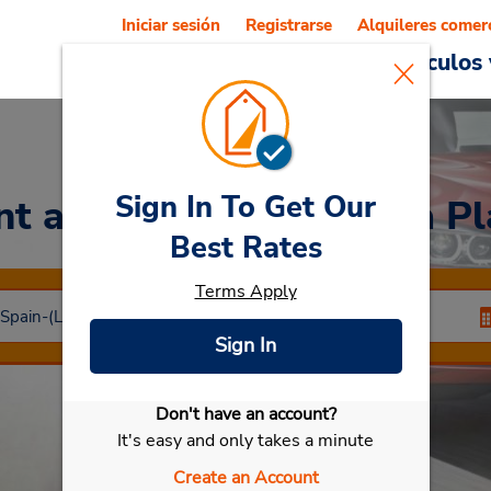
Iniciar sesión
Registrarse
Alquileres comer
Reservations
Ofertas
Vehículos 
Sign In To Get Our
nt a Car
at Hotel Alcala Pl
Best Rates
Terms Apply
Sign In
Don't have an account?
Seleccionar mi vehículo
It's easy and only takes a minute
Create an Account