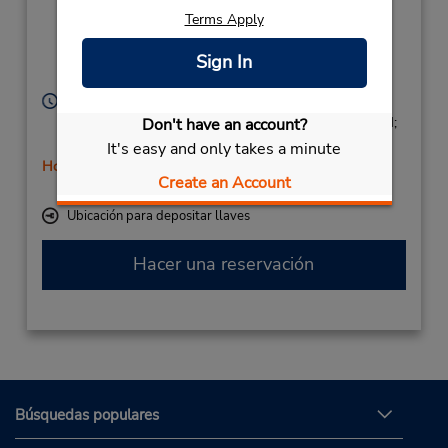
4,
Terms Apply
La Dehesa,
Alcala De Henares,
Sign In
28805,
Spain
Horario de servicio:
Mon - Fri 9:00 AM - 1:00 PM and 4:00 PM - 5:45 PM;
Don't have an account?
Sat 9:00 AM - 12:45 PM
It's easy and only takes a minute
Holiday Hours
Create an Account
Free pickup service available
Ubicación para depositar llaves
Hacer una reservación
Búsquedas populares