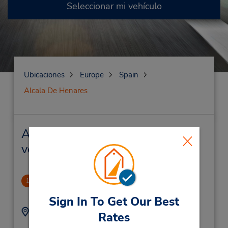
Seleccionar mi vehículo
Ubicaciones
Europe
Spain
Alcala De Henares
Alcala De Henares Alquiler de
vehículos y oficinas cercanas
Hotel Alcala Plaza
1
2.98 millas de distancia
Sign In To Get Our Best
Dirección:
Teléfono:
Rates
Hotel Alcala Plaza Hita
(34) 91 8831123