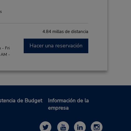
es
4.84 millas de distancia
Hacer una reservación
- Fri
0 AM -
es
stencia de Budget
Información de la
20.48 millas de distancia
empresa
Hacer una reservación
- Fri
0 AM -