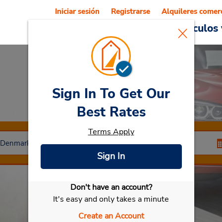
Iniciar sesión
Registrarse
Alquileres comer
Reservations
Ofertas
Vehículos 
Sign In To Get Our
Car Rental
Kastrup
Best Rates
Terms Apply
Sign In
Don't have an account?
Seleccionar mi vehículo
It's easy and only takes a minute
Create an Account