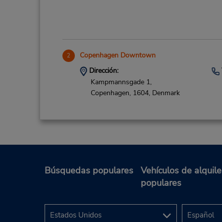
Copenhagen Downtown
2
Dirección:
Kampmannsgade 1,
Copenhagen,
1604,
Denmark
Búsquedas populares
Vehículos de alquile
Malmo City
3
populares
Dirección:
Stormgatan 13,
Parking House Oresund,
Malmo,