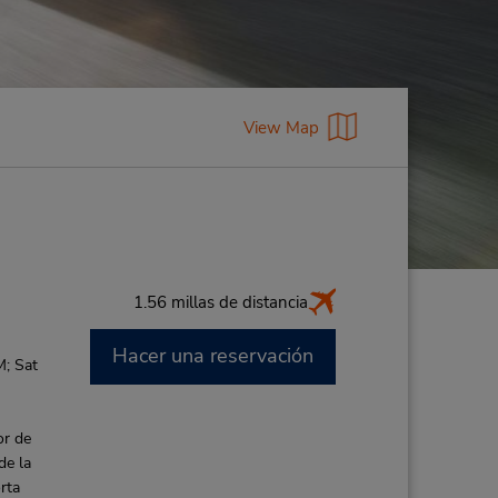
View Map
1.56 millas de distancia
Hacer una reservación
M; Sat
or de
de la
rta