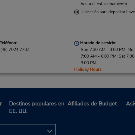
hasta el estacionamiento.
Ubicación para depositar llav
Teléfono:
Horario de servicio:
(45) 7024 7707
Sun 7:30 AM - 3:00 PM; Mon 
7:00 AM - 6:00 PM; Sat 7:3
3:00 PM
Holiday Hours
Free pickup service available
Ubicación para depositar llav
r
Destinos populares en
Afiliados de Budget
Asi
EE. UU.
Teléfono:
Horario de servicio:
04077830
Sun 1:00 PM - 4:00 PM; Mon 
7:00 AM - 5:00 PM; Sat 9:0