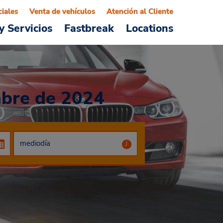
ciales
Venta de vehículos
Atención al Cliente
y Servicios
Fastbreak
Locations
mbre de 2024