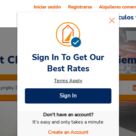
Iniciar sesión
Registrarse
Alquileres comer
Reservations
Ofertas
Vehículos 
Sign In To Get Our
t CERRADO el 3 de dicie
Best Rates
Terms Apply
Sign In
Don't have an account?
Seleccionar mi vehículo
It's easy and only takes a minute
Create an Account