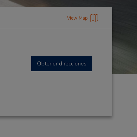
View Map
Obtener direcciones