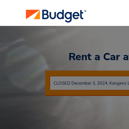
Rent a Car
a