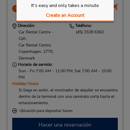
It's easy and only takes a minute
Copenhagen Intl Airport
3
Create an Account
14.79 millas de distancia
Dirección:
Teléfono:
Car Rental Centre -
(45) 3328 6360
Cph,
Car Rental Centre,
Copenhagen,
2770,
Denmark
Horario de servicio:
Sun - Fri 7:00 AM - 11:00 PM; Sat 7:00 AM - 10:00
PM
Holiday Hours
Si llega en avión, el mostrador de alquiler se encuentra
dentro de la terminal con una caminata corta hasta el
estacionamiento.
Ubicación para depositar llaves
Hacer una reservación