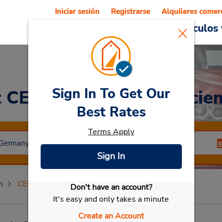
Iniciar sesión
Registrarse
Alquileres comer
Reservations
Ofertas
Vehículos 
Sign In To Get Our
t CERRADO el 20 de dicie
Best Rates
Terms Apply
Sign In
h
CERRADO el 20 de diciembre de 2024
Don't have an account?
Seleccionar mi vehículo
It's easy and only takes a minute
Create an Account