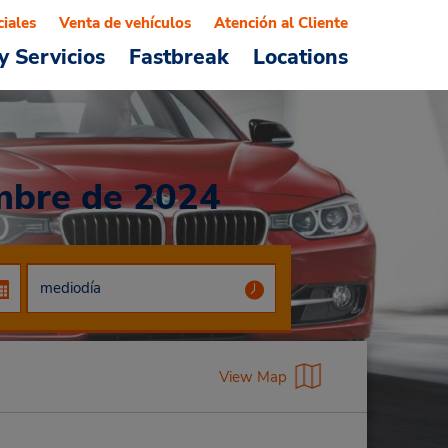
ciales
Venta de vehículos
Atención al Cliente
y Servicios
Fastbreak
Locations
mbre de 2024
View Map