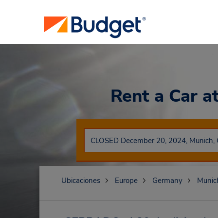
Rent a Car
a
Ubicaciones
Europe
Germany
Munic