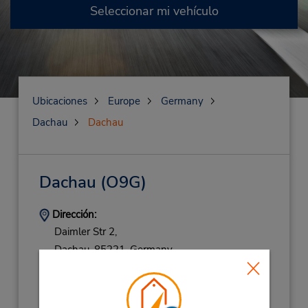
Seleccionar mi vehículo
Ubicaciones
Europe
Germany
Dachau
Dachau
Dachau
(O9G)
Dirección:
Daimler Str 2,
Dachau,
85221,
Germany
Teléfono:
(49) 08131 2809970
Horario de servicio: