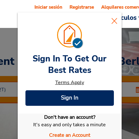
Iniciar sesión
Registrarse
Alquileres comer
Reservations
Ofertas
Vehículos 
Sign In To Get Our
ent a Car
at Centro de Berl
Best Rates
Terms Apply
Sign In
Don't have an account?
Seleccionar mi vehículo
It's easy and only takes a minute
Create an Account