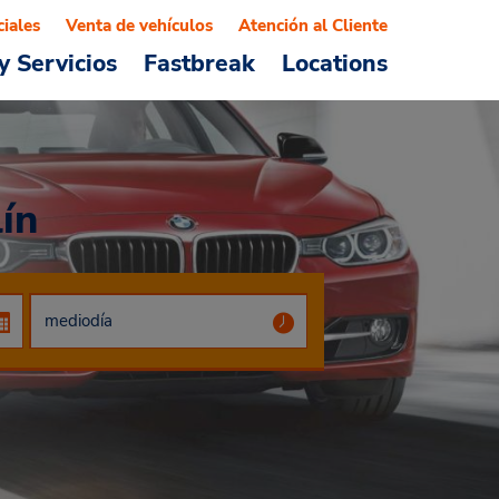
ciales
Venta de vehículos
Atención al Cliente
y Servicios
Fastbreak
Locations
ín