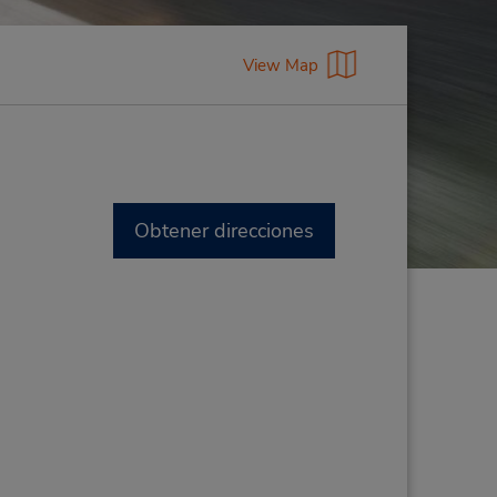
View Map
Obtener direcciones