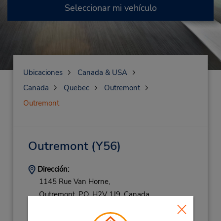
Seleccionar mi vehículo
Ubicaciones
Canada & USA
Canada
Quebec
Outremont
Outremont
Outremont
(Y56)
Dirección:
1145 Rue Van Horne,
Outremont,
PQ,
H2V 1J9,
Canada
Teléfono:
5142771133