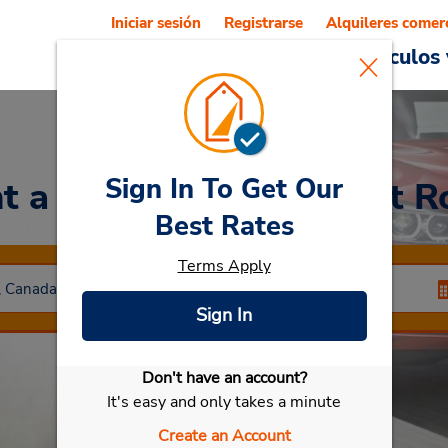
Iniciar sesión
Registrarse
Alquileres comer
Reservations
Ofertas
Vehículos 
Sign In To Get Our
t a Car
at Plateau Mont R
Best Rates
Terms Apply
Sign In
Don't have an account?
Seleccionar mi vehículo
It's easy and only takes a minute
Create an Account