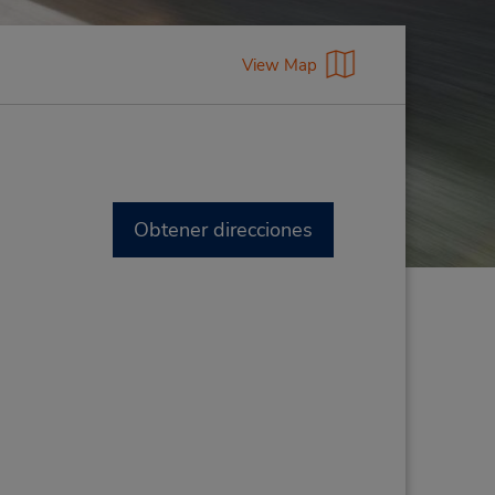
View Map
Obtener direcciones