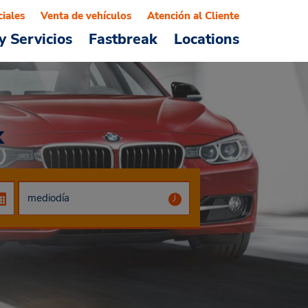
ciales
Venta de vehículos
Atención al Cliente
y Servicios
Fastbreak
Locations
k