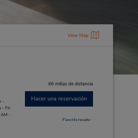
View Map
.66 millas de distancia
Hacer una reservación
 -
- Fri
0 AM -