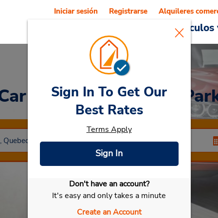
Iniciar sesión
Registrarse
Alquileres comer
Reservations
Ofertas
Vehículos 
Sign In To Get Our
Car Rental
Greenfield Par
Best Rates
Terms Apply
Sign In
Don't have an account?
Seleccionar mi vehículo
It's easy and only takes a minute
Create an Account