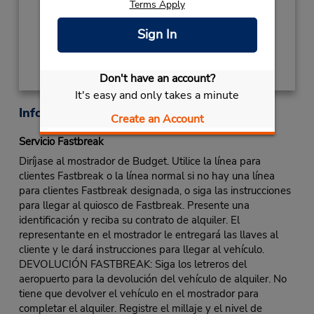
Terms Apply
Obtener direcciones
Sign In
Don't have an account?
It's easy and only takes a minute
Información sobre la oficina
Create an Account
Servicio Fastbreak
Diríjase al mostrador de Budget. Utilice la línea para
clientes Fastbreak o la línea normal si no hay una línea
para clientes Fastbreak designada, o siga las instrucciones
para llegar al quiosco de Fastbreak. Presente una
identificación y reciba su contrato de alquiler. El
representante en el mostrador le entregará las llaves al
cliente y le dará instrucciones para llegar al vehículo.
DEVOLUCIÓN FASTBREAK: Siga los letreros del
aeropuerto para la devolución del vehículo de alquiler. No
tiene que devolver el vehículo en el mostrador para
completar el alquiler. Registre el millaje y el nivel de