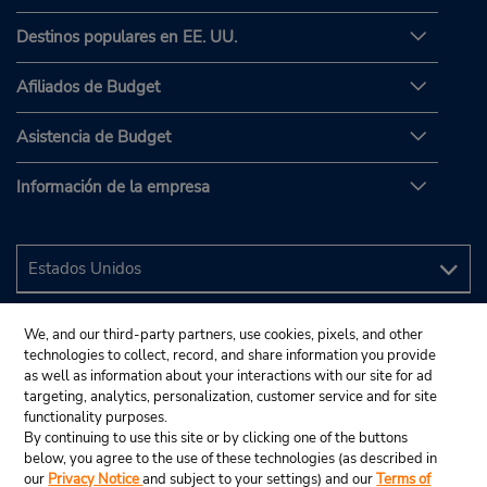
Destinos populares en EE. UU.
Afiliados de Budget
Asistencia de Budget
Información de la empresa
We, and our third-party partners, use cookies, pixels, and other
technologies to collect, record, and share information you provide
as well as information about your interactions with our site for ad
targeting, analytics, personalization, customer service and for site
functionality purposes.
By continuing to use this site or by clicking one of the buttons
below, you agree to the use of these technologies (as described in
our
Privacy Notice
and subject to your settings) and our
Terms of