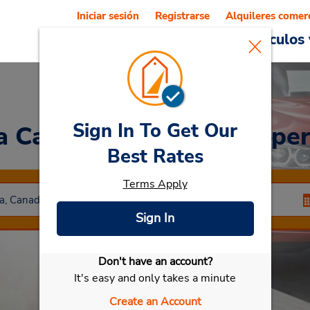
Iniciar sesión
Registrarse
Alquileres comer
Reservations
Ofertas
Vehículos 
Sign In To Get Our
a Car
at Edmonton - Rope
Best Rates
Terms Apply
Sign In
Don't have an account?
Seleccionar mi vehículo
It's easy and only takes a minute
Create an Account