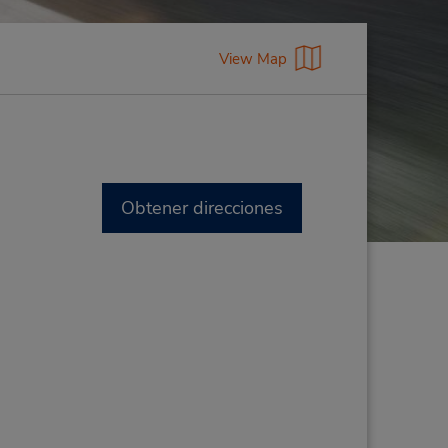
View Map
Obtener direcciones