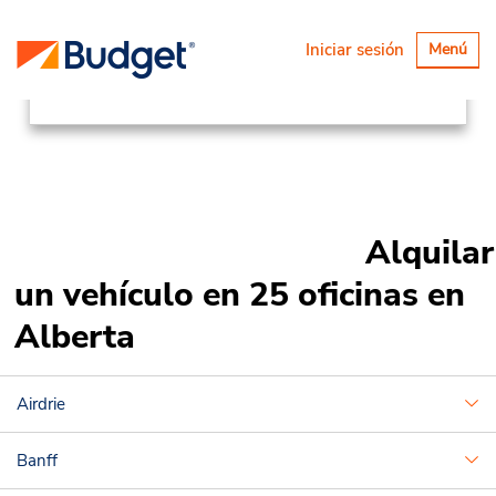
Ubicaciones
Canada & USA
Alternar
Iniciar sesión
Menú
navegaci
Canada
Alberta
Alquilar
un vehículo en 25 oficinas en
Alberta
Airdrie
Banff