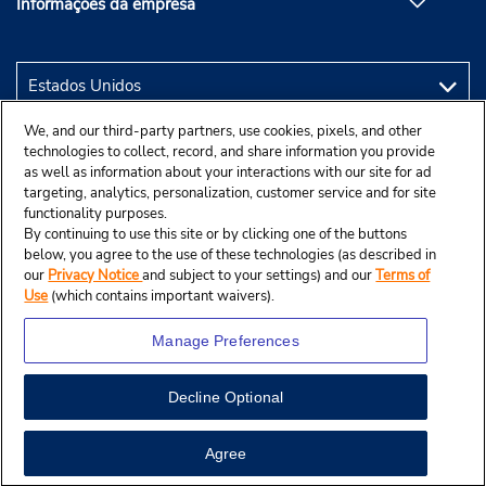
Informações da empresa
We, and our third-party partners, use cookies, pixels, and other
technologies to collect, record, and share information you provide
as well as information about your interactions with our site for ad
targeting, analytics, personalization, customer service and for site
functionality purposes.
By continuing to use this site or by clicking one of the buttons
below, you agree to the use of these technologies (as described in
our
Privacy Notice
and subject to your settings) and our
Terms of
Use
(which contains important waivers).
Manage Preferences
Decline Optional
© 2025 Budget Rent A Car System, Inc.
Agree