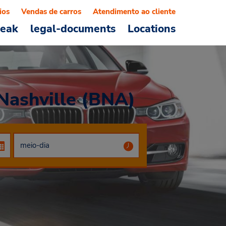
ios
Vendas de carros
Atendimento ao cliente
reak
legal-documents
Locations
 Nashville (BNA)