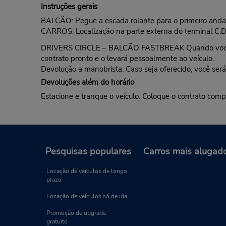
Instruções gerais
BALCÃO: Pegue a escada rolante para o primeiro andar d
CARROS: Localização na parte externa do terminal C
DRIVERS CIRCLE – BALCÃO FASTBREAK Quando você cheg
contrato pronto e o levará pessoalmente ao veículo.
Devolução a manobrista: Caso seja oferecido, você será
Devoluções além do horário
Estacione e tranque o veículo. Coloque o contrato com
Pesquisas populares
Carros mais alugad
Locação de veículos de longo
prazo
Locação de veículos só de ida
Promoção de upgrade
gratuito