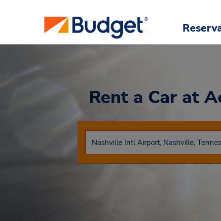
Reserv
Rent a Car
at A