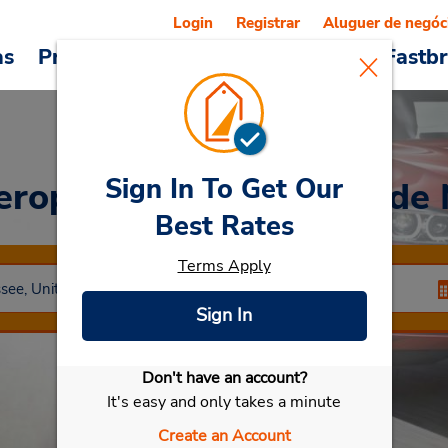
Login
Registrar
Aluguer de negóc
as
Promoções
Veículos e serviços
Fastb
Sign In To Get Our
eroporto Internacional de
Best Rates
Terms Apply
Sign In
Don't have an account?
Selecionar meu carro
It's easy and only takes a minute
Create an Account