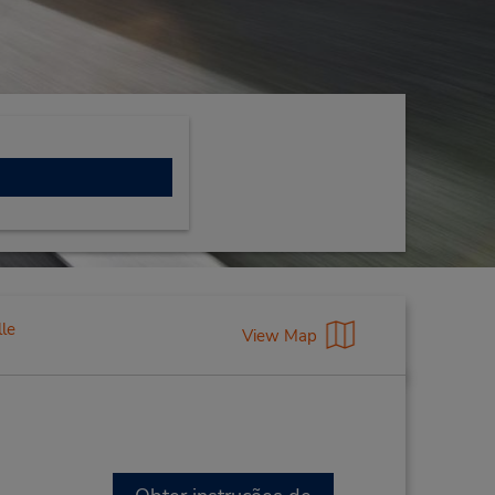
lle
View Map