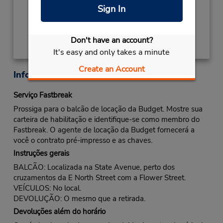
Sign In
Obter instruções de caminho
Don't have an account?
It's easy and only takes a minute
Create an Account
Informações sobre a loja
Serviço Fastbreak
Prossiga para o balcão de locação da Budget. Mostre sua
carteira de habilitação e identifique-se como membro do
Fastbreak. O agente de locação da Budget fornecerá a
você o contrato pré-impresso e as chaves.
Instruções gerais
BALCÃO: Localizada na State Avenue, perto dos
cruzamentos da E North Street com a Flower Street.
VEÍCULOS: No local.
DEVOLUÇÃO: O mesmo que a retirada.
Devoluções além do horário