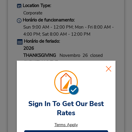
Location Type:
Corporate
Horário de funcionamento:
Sun 9:00 AM - 12:00 PM; Mon - Fri 8:00 AM -
4:00 PM; Sat 8:00 AM - 12:00 PM
Horário de feriado:
2026
THANKSGIVING
Novembro 26 closed
CHRISTMAS EVE
Dezembro 24 08:00AM
- 02:00PM
CHRISTMAS DAY
Dezembro 25 closed
NEW YEARS EVE
Dezembro 31 08:00AM
- 02:00PM
Sign In To Get Our Best
2027
Rates
NEW YEARS DAY
Janeiro 1 closed
LABOR DAY
Setembro 7 closed
Terms Apply
Local de entrega das chaves