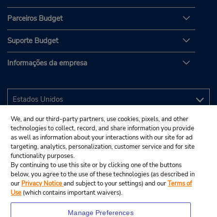
Parceiros Budget
Suporte Budget
Informações da empresa
We, and our third-party partners, use cookies, pixels, and other
technologies to collect, record, and share information you provide
as well as information about your interactions with our site for ad
targeting, analytics, personalization, customer service and for site
functionality purposes.
By continuing to use this site or by clicking one of the buttons
below, you agree to the use of these technologies (as described in
our
Privacy Notice
and subject to your settings) and our
Terms of
Use
(which contains important waivers).
Manage Preferences