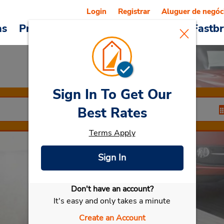
Login
Registrar
Aluguer de negóc
as
Promoções
Veículos e serviços
Fastb
Sign In To Get Our
Rent a Car
Best Rates
Terms Apply
Sign In
Selecionar meu carro
Don't have an account?
It's easy and only takes a minute
Create an Account