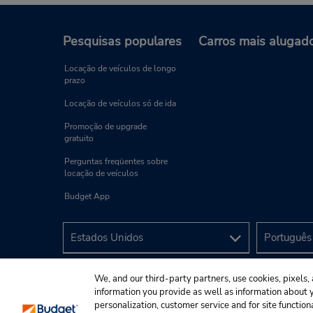
Pesquisas populares
Carros mais alugad
Locação de veículos de longo
prazo
Locação de veículos só de ida
Promoção de upgrade
gratuito
Perguntas freqüentes sobre
locação de veículos
Budget App
We, and our third-party partners, use cookies, pixels, 
information you provide as well as information about yo
personalization, customer service and for site function