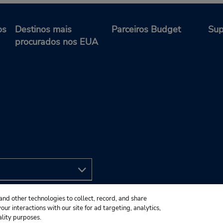
os
Destinos mais
Parceiros Budget
Sup
procurados nos EUA
and other technologies to collect, record, and share
ur interactions with our site for ad targeting, analytics,
ality purposes.