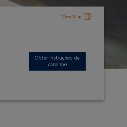
View Map
Obter instruções de
caminho