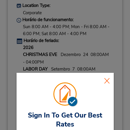
Location Type:
Corporate
Horário de funcionamento:
Sun 8:00 AM - 4:00 PM; Mon - Fri 8:00 AM -
6:00 PM; Sat 8:00 AM - 4:00 PM
Horário de feriado:
2026
CHRISTMAS EVE
Dezembro 24 08:00AM
- 04:00PM
LABOR DAY
Setembro 7 08:00AM
- 02:00PM
THANKSGIVING
Novembro 26 closed
CHRISTMAS
Dezembro 25 closed
NEW YEARS EVE
Dezembro 31 08:00AM
- 04:00PM
Sign In To Get Our Best
2027
Rates
NEW YEARS DAY
Janeiro 1 closed