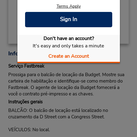
Local de entrega das chaves
Terms Apply
Obter instruções de caminho
Sign In
Don't have an account?
It's easy and only takes a minute
Informações sobre a loja
Create an Account
Serviço Fastbreak
Prossiga para o balcão de locação da Budget. Mostre sua
carteira de habilitação e identifique-se como membro do
Fastbreak. O agente de locação da Budget fornecerá a
você o contrato pré-impresso e as chaves.
Instruções gerais
BALCÃO: O balcão de locação está localizado no
cruzamento da D Street com a Congress Street.
VEÍCULOS: No local.