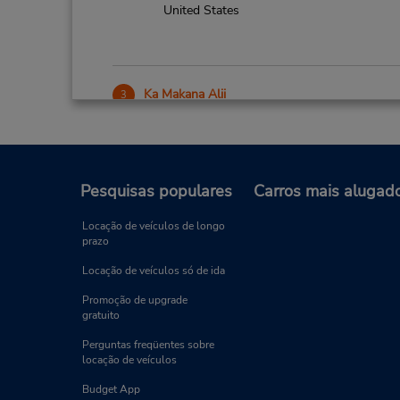
United States
Ka Makana Alii
3
Endereço:
91-5431 Kapolei Pkwy,
Ste 1005,
Kapolei (Oahu Island),
HI,
96707,
United States
Pesquisas populares
Carros mais alugad
Locação de veículos de longo
prazo
Honolulu Intl Airport
4
Locação de veículos só de ida
Endereço:
Promoção de upgrade
300 Rodgers Blvd,
gratuito
Honolulu (Oahu Island),
HI,
Perguntas freqüentes sobre
96819,
United States
locação de veículos
Budget App