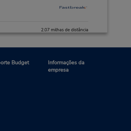
2.07 milhas de distância
Fazer uma reserva
- Fri
0 AM -
orte Budget
Informações da
empresa
16.76 milhas de distância
Fazer uma reserva
M
minal,