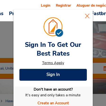
Login
Registrar
Aluguer de negóc
as
Promoções
Veículos e serviços
Fastb
Sign In To Get Our
Car Rental
Kapolei
Best Rates
Terms Apply
Sign In
Don't have an account?
Selecionar meu carro
It's easy and only takes a minute
Hawaii
Kapolei
Create an Account