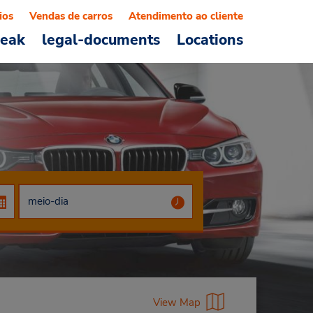
ios
Vendas de carros
Atendimento ao cliente
reak
legal-documents
Locations
View Map