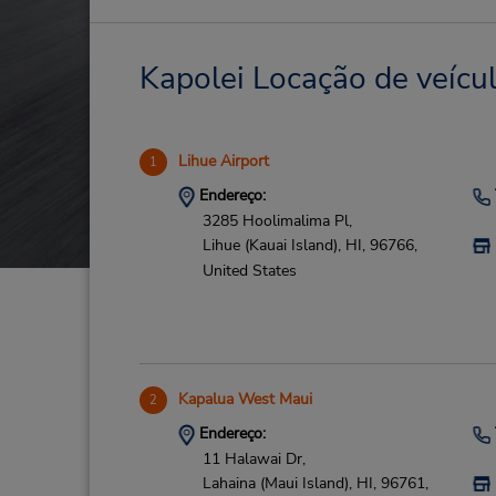
Kapolei Locação de veícul
Lihue Airport
1
Endereço:
3285 Hoolimalima Pl,
Lihue (Kauai Island),
HI,
96766,
United States
Kapalua West Maui
2
Endereço:
11 Halawai Dr,
Lahaina (Maui Island),
HI,
96761,