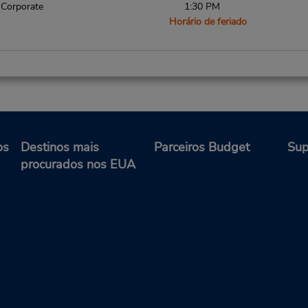
Corporate
1:30 PM
Horário de feriado
Telefone:
Horário de funcionamento:
8082070926
Sun 8:00 AM - 3:00 PM; Mon 
Location Type:
9:00 AM - 2:00 PM; Sat 8:0
Corporate
5:00 PM
os
Destinos mais
Parceiros Budget
Sup
Horário de feriado
procurados nos EUA
Telefone:
Horário de funcionamento:
8082100050
Sun - Sat 5:00 AM - 1:00 A
Location Type:
Caso esteja vindo de avião, o
Corporate
balcão de locação fica no ter
com transporte para o
estacionamento.